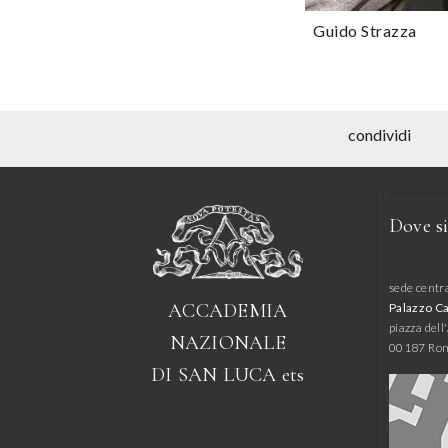
Guido Strazza
condividi
Dove s
sede centr
ACCADEMIA
Palazzo C
piazza del
NAZIONALE
00187 Ro
DI SAN LUCA
ets