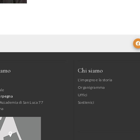
iamo
Chi siamo
L'impegno e la storia
Organigramma
ale
Uffici
arpegna
l'Accademia di San Luca 77
Sostienici
ma