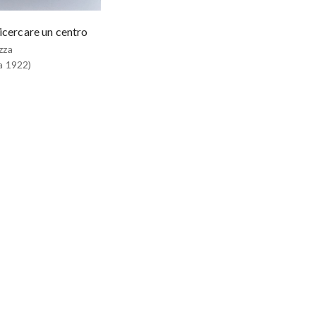
icercare un centro
zza
a 1922)