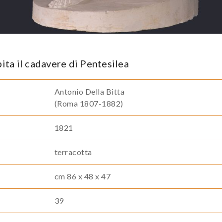
ta il cadavere di Pentesilea
Antonio Della Bitta
(Roma 1807-1882)
1821
terracotta
cm 86 x 48 x 47
39