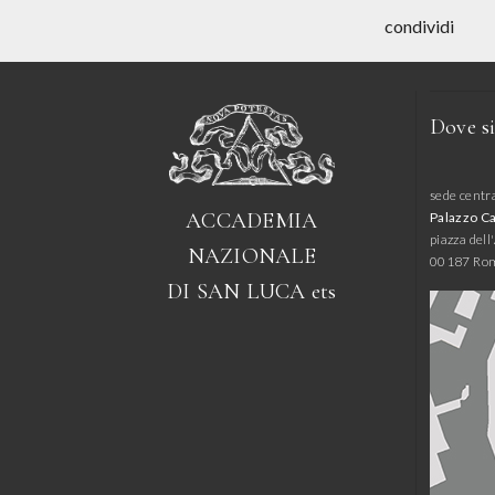
condividi
Dove s
sede centr
ACCADEMIA
Palazzo C
piazza del
NAZIONALE
00187 Ro
DI SAN LUCA
ets