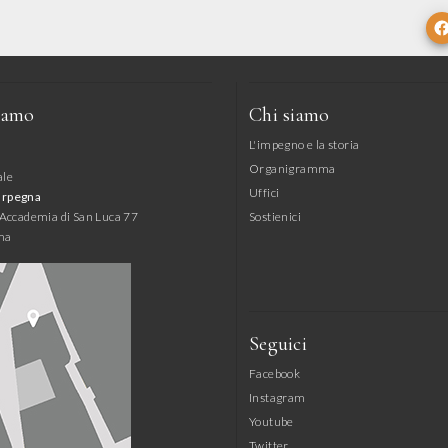
iamo
Chi siamo
L'impegno e la storia
Organigramma
ale
Uffici
arpegna
l'Accademia di San Luca 77
Sostienici
ma
Seguici
Facebook
Instagram
Youtube
Twitter