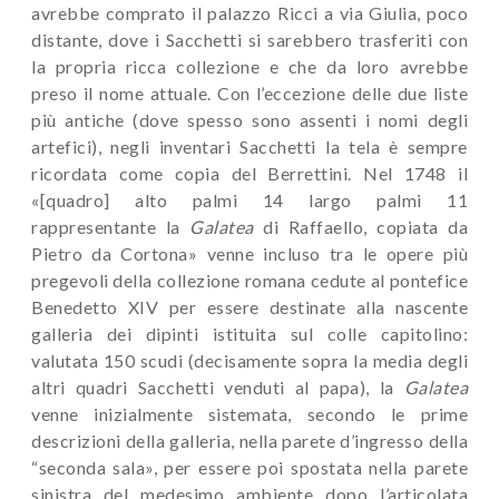
avrebbe comprato il palazzo Ricci a via Giulia, poco
distante, dove i Sacchetti si sarebbero trasferiti con
la propria ricca collezione e che da loro avrebbe
preso il nome attuale. Con l’eccezione delle due liste
più antiche (dove spesso sono assenti i nomi degli
artefici), negli inventari Sacchetti la tela è sempre
ricordata come copia del Berrettini. Nel 1748 il
«[quadro] alto palmi 14 largo palmi 11
rappresentante la
Galatea
di Raffaello, copiata da
Pietro da Cortona» venne incluso tra le opere più
pregevoli della collezione romana cedute al pontefice
Benedetto XIV per essere destinate alla nascente
galleria dei dipinti istituita sul colle capitolino:
valutata 150 scudi (decisamente sopra la media degli
altri quadri Sacchetti venduti al papa), la
Galatea
venne inizialmente sistemata, secondo le prime
descrizioni della galleria, nella parete d’ingresso della
“seconda sala», per essere poi spostata nella parete
sinistra del medesimo ambiente dopo l’articolata