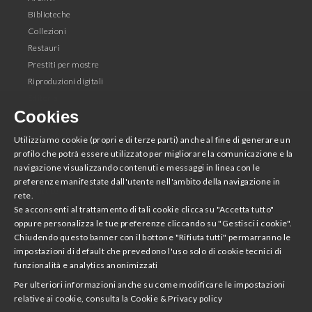
Biblioteche
Collezioni
Restauri
Prestiti per mostre
Riproduzioni digitali
Editoria
Cookies
Seguici
Utilizziamo cookie (propri e di terze parti) anche al fine di generare un
profilo che potrà essere utilizzato per migliorare la comunicazione e la
Facebook
navigazione visualizzando contenuti e messaggi in linea con le
Instagram
preferenze manifestate dall'utente nell'ambito della navigazione in
Youtube
rete.
Twitter
Se acconsenti al trattamento di tali cookie clicca su "Accetta tutto"
oppure personalizza le tue preferenze cliccando su "Gestisci i cookie".
Chiudendo questo banner con il bottone "Rifiuta tutti" permarranno le
Scarica la App
impostazioni di default che prevedono l'uso solo di cookie tecnici di
funzionalità e analytics anonimizzati
Accademia Nazionale di San Luca
Per ulteriori informazioni anche su come modificare le impostazioni
relative ai cookie, consulta la
Cookie & Privacy policy