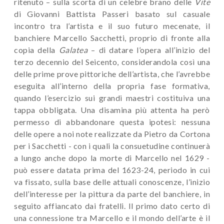
ritenuto – sulla scorta di un celebre brano delle
Vite
di Giovanni Battista Passeri basato sul casuale
incontro tra l’artista e il suo futuro mecenate, il
banchiere Marcello Sacchetti, proprio di fronte alla
copia della
Galatea
– di datare l’opera all’inizio del
terzo decennio del Seicento, considerandola così una
delle prime prove pittoriche dell’artista, che l’avrebbe
eseguita all’interno della propria fase formativa,
quando l’esercizio sui grandi maestri costituiva una
tappa obbligata. Una disamina più attenta ha però
permesso di abbandonare questa ipotesi: nessuna
delle opere a noi note realizzate da Pietro da Cortona
per i Sacchetti - con i quali la consuetudine continuerà
a lungo anche dopo la morte di Marcello nel 1629 -
può essere datata prima del 1623-24, periodo in cui
va fissato, sulla base delle attuali conoscenze, l’inizio
dell’interesse per la pittura da parte del banchiere, in
seguito affiancato dai fratelli. Il primo dato certo di
una connessione tra Marcello e il mondo dell’arte è il