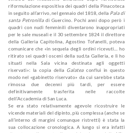
riformulazione espositiva dei quadri della Pinacoteca
in seguito all’arrivo, nel gennaio del 1818, della
Pala di
santa Petronilla
di Guercino. Pochi anni dopo però i
quadri con nudi femminili diventarono inappropriati
per le sale museali e il 30 settembre 1824 il direttore
della Galleria Capitolina, Agostino Tofanelli, poteva
comunicare che «in sequela degli ordini ricevuti… ho
ritirato sei quadri osceni della sud.ta Galleria, e li ho
situati nella Sala vicina destinata agli oggetti
riservati»: la copia della
Galatea
confluì in questo
modo nel «gabinetto riservato» da cui sarebbe stata
rimossa due decenni più tardi, per essere
definitivamente trasferita nelle raccolte
dell’Accademia di San Luca.
Se era stato relativamente agevole ricostruire le
vicende materiali del dipinto, più complessa (anche se
all’interno di margini comunque ristretti) è stata la
sua collocazione cronologica. A lungo si era infatti