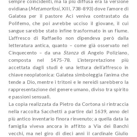
sempre coincidenti, ma la più diffusa era la versione
ovidiana (
Metamorfosi
, XIII, 738-893) dove l’amore di
Galatea per il pastore Aci veniva contrastato da
Polifemo, che poi avrebbe ucciso il giovane, il cui
sangue sarebbe stato infine trasformato in un fiume.
L’affresco di Raffaello non dipendeva però dalla
letteratura antica, quanto
–
come già osservato nel
Cinquecento
–
da una
Stanza
di Angelo Poliziano,
composta nel 1475-78. L’interpretazione più
accettata dagli studi è una lettura dell’affresco in
chiave neoplatonica: Galatea simboleggia l’anima che
tende a Dio, mentre i tritoni e le nereidi sarebbero la
rappresentazione del genere umano, diviso tra spirito
e passioni sensuali.
La copia realizzata da Pietro da Cortona si rintraccia
nella raccolta Sacchetti a partire dal 1639, anno del
più antico inventario finora rinvenuto; a quella data la
famiglia viveva ancora in affitto a Via dei Banchi
vecchi, ma nel giro di dieci anni il cardinale Giulio