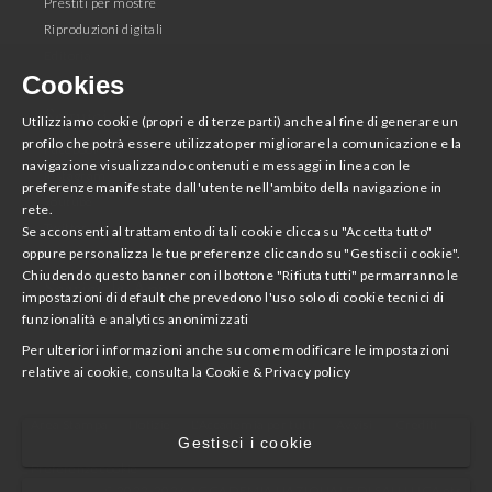
Prestiti per mostre
Riproduzioni digitali
Editoria
Cookies
Seguici
Utilizziamo cookie (propri e di terze parti) anche al fine di generare un
profilo che potrà essere utilizzato per migliorare la comunicazione e la
Facebook
navigazione visualizzando contenuti e messaggi in linea con le
Instagram
preferenze manifestate dall'utente nell'ambito della navigazione in
Youtube
rete.
Twitter
Se acconsenti al trattamento di tali cookie clicca su "Accetta tutto"
oppure personalizza le tue preferenze cliccando su "Gestisci i cookie".
Chiudendo questo banner con il bottone "Rifiuta tutti" permarranno le
Scarica la App
impostazioni di default che prevedono l'uso solo di cookie tecnici di
funzionalità e analytics anonimizzati
Accademia Nazionale di San Luca
Per ulteriori informazioni anche su come modificare le impostazioni
relative ai cookie, consulta la
Cookie & Privacy policy
Area Stampa
Notizie
L'Accademia per tutti
Avvisi
Crediti
Gestisci i cookie
Preferenze cookie
© 2022-2026 ACCADEMIA NAZIONALE DI SAN LUCA ets