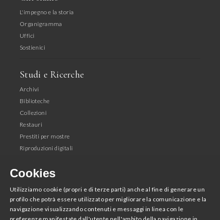
L'impegno e la storia
Organigramma
Uffici
Sostienici
Studi e Ricerche
Archivi
Biblioteche
Collezioni
Restauri
Prestiti per mostre
Riproduzioni digitali
Editoria
Cookies
Seguici
Utilizziamo cookie (propri e di terze parti) anche al fine di generare un
profilo che potrà essere utilizzato per migliorare la comunicazione e la
Facebook
navigazione visualizzando contenuti e messaggi in linea con le
Instagram
preferenze manifestate dall'utente nell'ambito della navigazione in