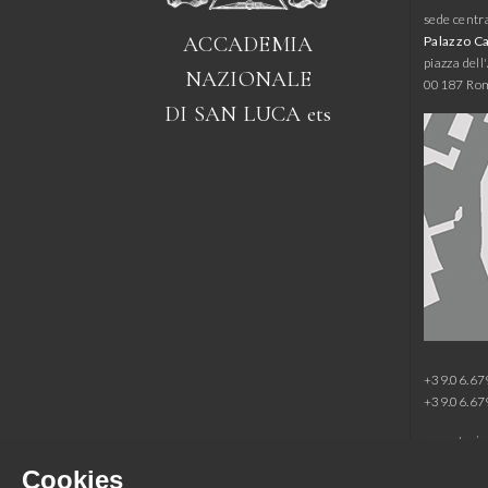
sede centr
ACCADEMIA
Palazzo C
piazza del
NAZIONALE
00187 Ro
DI SAN LUCA
ets
+39.06.6
+39.06.6
segreteria
presidenza
Cookies
amministr