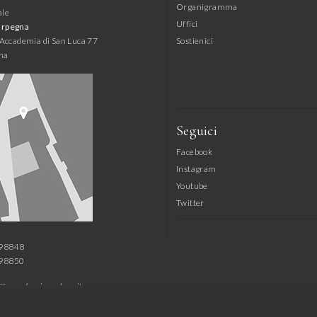
Organigramma
ale
Uffici
arpegna
l'Accademia di San Luca 77
Sostienici
ma
Seguici
Facebook
Instagram
Youtube
Twitter
798848
798850
@accademiasanluca.it
@accademiasanluca.it
azione@accademiasanluca.it