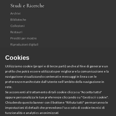
Studi e Ricerche
Archivi
Biblioteche
Collezioni
Restauri
Prestiti per mostre
Riproduzioni digitali
Editoria
Cookies
Seguici
Utilizziamo cookie (propri e di terze parti) anche al fine di generare un
profilo che potrà essere utilizzato per migliorare la comunicazione e la
Facebook
navigazione visualizzando contenuti e messaggi in linea con le
Instagram
preferenze manifestate dall'utente nell'ambito della navigazione in
Youtube
rete.
Twitter
Se acconsenti al trattamento di tali cookie clicca su "Accetta tutto"
oppure personalizza le tue preferenze cliccando su "Gestisci i cookie".
Chiudendo questo banner con il bottone "Rifiuta tutti" permarranno le
Scarica la App
impostazioni di default che prevedono l'uso solo di cookie tecnici di
funzionalità e analytics anonimizzati
Accademia Nazionale di San Luca