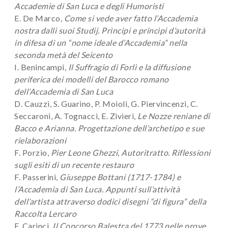
Accademie di San Luca e degli Humoristi
E. De Marco,
Come si vede aver fatto l’Accademia
nostra dalli suoi Studij. Prìncipi e princìpi d’autorità
in difesa di un “nome ideale d’Accademia” nella
seconda metà del Seicento
I. Benincampi,
Il Suffragio di Forlì e la diffusione
periferica dei modelli del Barocco romano
dell’Accademia di San Luca
D. Cauzzi, S. Guarino, P. Moioli, G. Piervincenzi, C.
Seccaroni, A. Tognacci, E. Zivieri,
Le Nozze reniane di
Bacco e Arianna. Progettazione dell’archetipo e sue
rielaborazioni
F. Porzio,
Pier Leone Ghezzi, Autoritratto. Riflessioni
sugli esiti di un recente restauro
F. Passerini,
Giuseppe Bottani (1717-1784) e
l’Accademia di San Luca. Appunti sull’attività
dell’artista attraverso dodici disegni “di figura” della
Raccolta Lercaro
F. Carinci,
Il Concorso Balestra del 1773 nelle prove