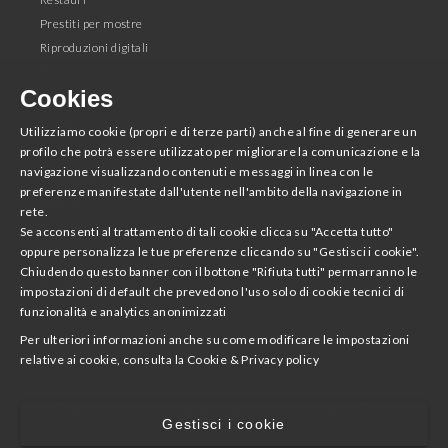
Prestiti per mostre
Riproduzioni digitali
Editoria
Cookies
Seguici
Utilizziamo cookie (propri e di terze parti) anche al fine di generare un
profilo che potrà essere utilizzato per migliorare la comunicazione e la
Facebook
navigazione visualizzando contenuti e messaggi in linea con le
Instagram
preferenze manifestate dall'utente nell'ambito della navigazione in
Youtube
rete.
Twitter
Se acconsenti al trattamento di tali cookie clicca su "Accetta tutto"
oppure personalizza le tue preferenze cliccando su "Gestisci i cookie".
Chiudendo questo banner con il bottone "Rifiuta tutti" permarranno le
Scarica la App
impostazioni di default che prevedono l'uso solo di cookie tecnici di
funzionalità e analytics anonimizzati
Accademia Nazionale di San Luca
Per ulteriori informazioni anche su come modificare le impostazioni
relative ai cookie, consulta la
Cookie & Privacy policy
Area Stampa
Notizie
L'Accademia per tutti
Avvisi
Crediti
Gestisci i cookie
Preferenze cookie