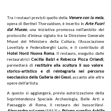
Tra i restauri previsti quello della
Venere con la mela
,
opera di Berthel Thorvaldsen, è
inserito in
Arte Fuori
dal Museo
, una iniziativa promossa nell’ambito del
protocollo d’intesa siglato tra la Direzione Generale
Musei del Ministero della Cultura, l’Associazione
LoveItaly e Federalberghi Lazio, e il contributo di
Hotel Nord Nuova Roma
.
Il restauro,
eseguito dalle
restauratrici
Cecilia Balzi e Rebecca Picca Orlandi
,
permetterà di
restituire alla scultura il suo valore
storico-artistico e di reintegrarla nel percorso
neoclassico della Galleria dei Gessi
, accanto alle altre
opere dell’artista.
A questo si aggiungerà, previa autorizzazione della
Soprintendenza
Speciale Archeologia, Belle Arti e
Paesaggio di Roma
, il restauro dei bassorilievi
Alessandro sul carro
(1812) e
Priamo supplica Achille