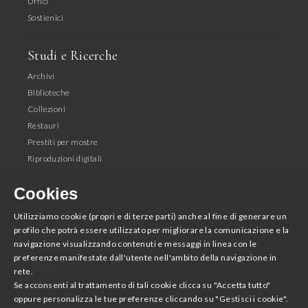
Uffici
Sostienici
Studi e Ricerche
Archivi
Biblioteche
Collezioni
Restauri
Prestiti per mostre
Riproduzioni digitali
Editoria
Cookies
Seguici
Utilizziamo cookie (propri e di terze parti) anche al fine di generare un
profilo che potrà essere utilizzato per migliorare la comunicazione e la
Facebook
navigazione visualizzando contenuti e messaggi in linea con le
Instagram
preferenze manifestate dall'utente nell'ambito della navigazione in
Youtube
rete.
Twitter
Se acconsenti al trattamento di tali cookie clicca su "Accetta tutto"
oppure personalizza le tue preferenze cliccando su "Gestisci i cookie".