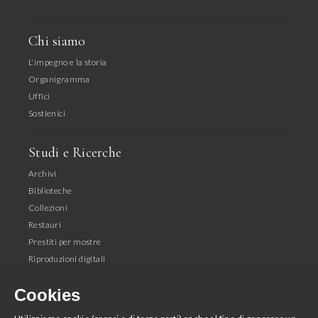
Chi siamo
L'impegno e la storia
Organigramma
Uffici
Sostienici
Studi e Ricerche
Archivi
Biblioteche
Collezioni
Restauri
Prestiti per mostre
Riproduzioni digitali
Editoria
Cookies
Seguici