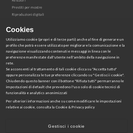
Restauri
Prestiti per mostre
Riproduzioni digitali
Editoria
Cookies
Seguici
Utilizziamo cookie (propri e di terze parti) anche al fine di generare un
profilo che potrà essere utilizzato per migliorare la comunicazione e la
Facebook
navigazione visualizzando contenuti e messaggi in linea con le
Instagram
preferenze manifestate dall'utente nell'ambito della navigazione in
Youtube
rete.
Twitter
Se acconsenti al trattamento di tali cookie clicca su "Accetta tutto"
oppure personalizza le tue preferenze cliccando su "Gestisci i cookie".
Chiudendo questo banner con il bottone "Rifiuta tutti" permarranno le
Scarica la App
impostazioni di default che prevedono l'uso solo di cookie tecnici di
funzionalità e analytics anonimizzati
Accademia Nazionale di San Luca
Per ulteriori informazioni anche su come modificare le impostazioni
relative ai cookie, consulta la
Cookie & Privacy policy
Area Stampa
Notizie
L'Accademia per tutti
Avvisi
Crediti
Gestisci i cookie