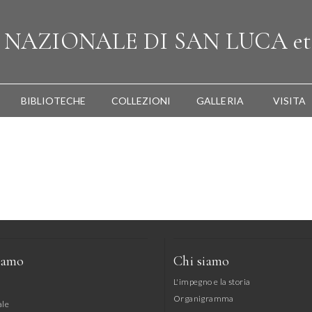
A
NAZIONALE
DI SAN LUCA
et
BIBLIOTECHE
COLLEZIONI
GALLERIA
VISITA
iamo
Chi siamo
L'impegno e la storia
Organigramma
ale