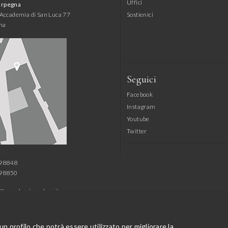
Uffici
arpegna
l'Accademia di San Luca 77
Sostienici
ma
Seguici
Facebook
Instagram
Youtube
Twitter
798848
798850
@accademiasanluca.it
@accademiasanluca.it
azione@accademiasanluca.it
 un profilo che potrà essere utilizzato per migliorare la