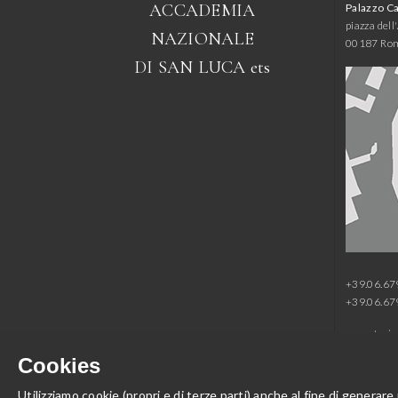
ACCADEMIA
Palazzo C
piazza del
NAZIONALE
00187 Ro
DI SAN LUCA
ets
+39.06.6
+39.06.6
segreteria
presidenza
Cookies
amministr
Utilizziamo cookie (propri e di terze parti) anche al fine di generare