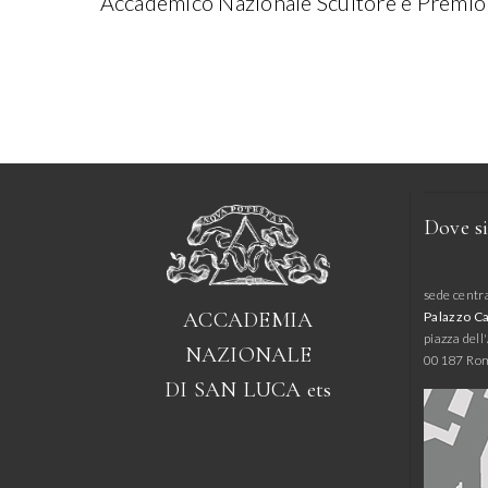
Accademico Nazionale Scultore e Premio
Dove s
sede centr
ACCADEMIA
Palazzo C
piazza del
NAZIONALE
00187 Ro
DI SAN LUCA
ets