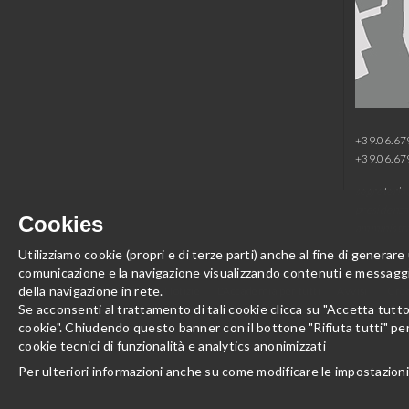
+39.06.6
+39.06.6
segreteria
presidenza
Cookies
amministr
Utilizziamo cookie (propri e di terze parti) anche al fine di generare
comunicazione e la navigazione visualizzando contenuti e messaggi 
della navigazione in rete.
Area Stampa
Notizie
L'Accademia per tutti
Avvisi
Cred
Se acconsenti al trattamento di tali cookie clicca su "Accetta tutt
cookie". Chiudendo questo banner con il bottone "Rifiuta tutti" pe
Preferenze cookie
cookie tecnici di funzionalità e analytics anonimizzati
Per ulteriori informazioni anche su come modificare le impostazioni 