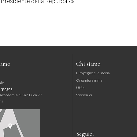
 Presidente della Repubblica
iamo
Chi siamo
L'impegno e la storia
Organigramma
ale
Uffici
arpegna
l'Accademia di San Luca 77
Sostienici
ma
Seguici