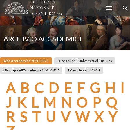
ACCADEMIA
NAZIONALE
DI SAN LUCA
ets
ARCHIVIO ACCADEMICI
Albo Accademico 2020-2021
I Consoli dell'Università di San Luca
I Principi dell'Accademia 1593-1812
I Presidenti dal 1814
A
B
C
D
E
F
G
H
I
J
K
L
M
N
O
P
Q
R
S
T
U
V
W
X
Y