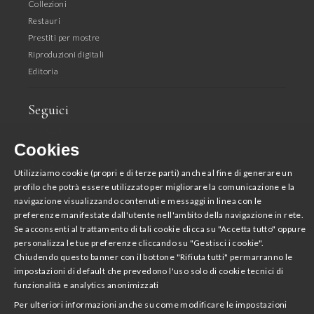
Collezioni
Restauri
Prestiti per mostre
Riproduzioni digitali
Editoria
Seguici
Facebook
Cookies
Instagram
Youtube
Utilizziamo cookie (propri e di terze parti) anche al fine di generare un
Twitter
profilo che potrà essere utilizzato per migliorare la comunicazione e la
navigazione visualizzando contenuti e messaggi in linea con le
preferenze manifestate dall'utente nell'ambito della navigazione in rete.
Scarica la App
Se acconsenti al trattamento di tali cookie clicca su "Accetta tutto" oppure
Accademia Nazionale di San Luca
personalizza le tue preferenze cliccando su "Gestisci i cookie".
Chiudendo questo banner con il bottone "Rifiuta tutti" permarranno le
impostazioni di default che prevedono l'uso solo di cookie tecnici di
funzionalità e analytics anonimizzati
Per ulteriori informazioni anche su come modificare le impostazioni
Area Stampa
Notizie
L'Accademia per tutti
Avvisi
Crediti