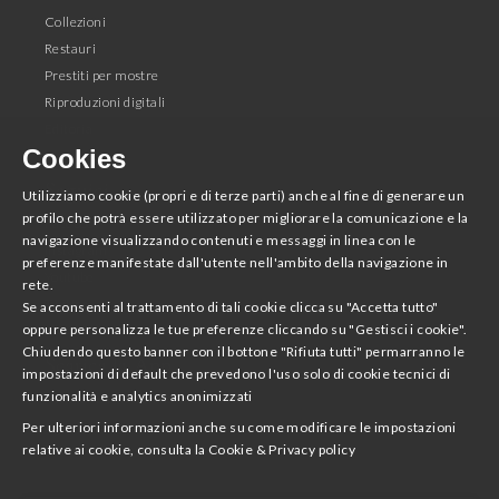
Collezioni
Restauri
Prestiti per mostre
Riproduzioni digitali
Editoria
Cookies
Seguici
Utilizziamo cookie (propri e di terze parti) anche al fine di generare un
profilo che potrà essere utilizzato per migliorare la comunicazione e la
Facebook
navigazione visualizzando contenuti e messaggi in linea con le
Instagram
preferenze manifestate dall'utente nell'ambito della navigazione in
Youtube
rete.
Twitter
Se acconsenti al trattamento di tali cookie clicca su "Accetta tutto"
oppure personalizza le tue preferenze cliccando su "Gestisci i cookie".
Chiudendo questo banner con il bottone "Rifiuta tutti" permarranno le
Scarica la App
impostazioni di default che prevedono l'uso solo di cookie tecnici di
funzionalità e analytics anonimizzati
Accademia Nazionale di San Luca
Per ulteriori informazioni anche su come modificare le impostazioni
relative ai cookie, consulta la
Cookie & Privacy policy