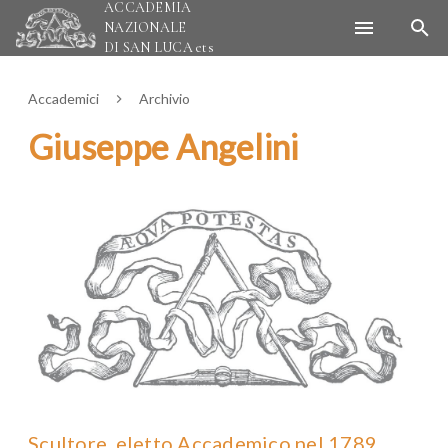
ACCADEMIA
NAZIONALE
DI SAN LUCA
ets
Accademici
Archivio
Giuseppe Angelini
Scultore, eletto Accademico nel 1789