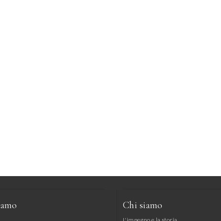
iamo
Chi siamo
L'impegno e la storia