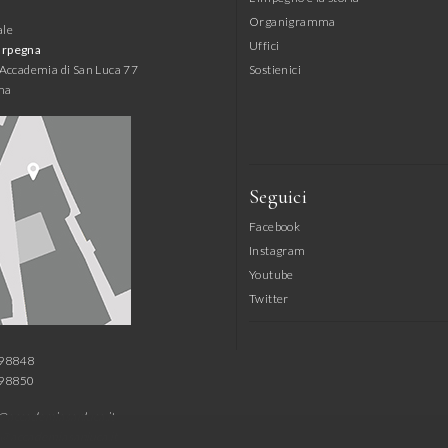
Organigramma
ale
Uffici
arpegna
l'Accademia di San Luca 77
Sostienici
ma
Seguici
Facebook
Instagram
Youtube
Twitter
798848
798850
@accademiasanluca.it
@accademiasanluca.it