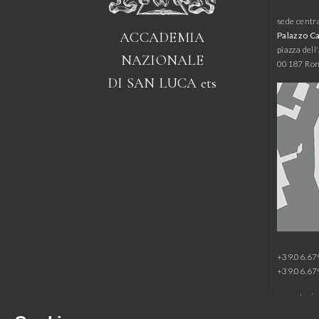
sede centr
ACCADEMIA
Palazzo C
piazza del
NAZIONALE
00187 Ro
DI SAN LUCA
ets
+39.06.6
+39.06.6
segreteria
presidenza