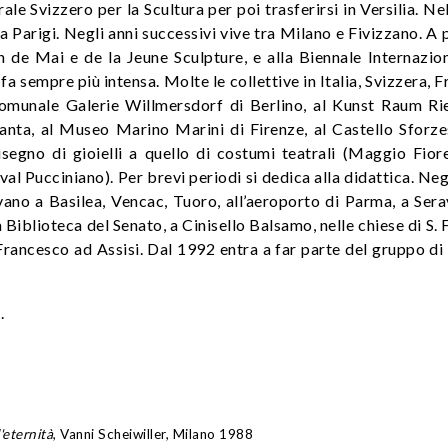
le Svizzero per la Scultura per poi trasferirsi in Versilia. N
 a Parigi. Negli anni successivi vive tra Milano e Fivizzano. A 
n de Mai e de la Jeune Sculpture, e alla Biennale Internazio
 fa sempre più intensa. Molte le collettive in Italia, Svizzera, F
 Komunale Galerie Willmersdorf di Berlino, al Kunst Raum Ri
asanta, al Museo Marino Marini di Firenze, al Castello Sforze
isegno di gioielli a quello di costumi teatrali (Maggio Fior
val Pucciniano). Per brevi periodi si dedica alla didattica. Neg
ano a Basilea, Vencac, Tuoro, all’aeroporto di Parma, a Sera
a Biblioteca del Senato, a Cinisello Balsamo, nelle chiese di S.
 Francesco ad Assisi. Dal 1992 entra a far parte del gruppo di 
.
'eternità
, Vanni Scheiwiller, Milano 1988