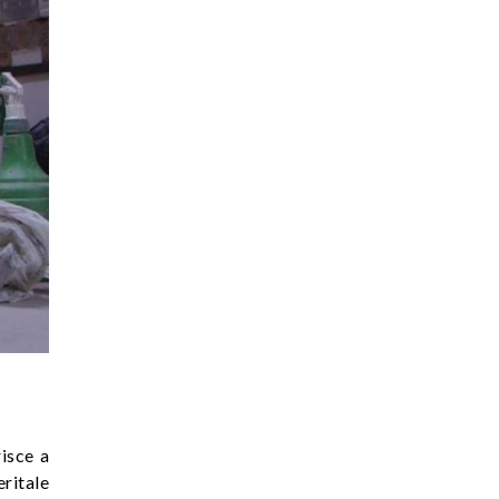
risce a
eritale