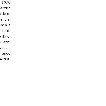
el 1970
partire
nale di
rancia,
ehen a
sco di
entino,
li anni
vezza,
 Franco
artisti