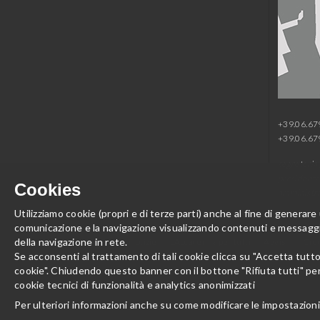
+39.06.6
+39.06.6
segreteria
presidenza
Cookies
amministr
Utilizziamo cookie (propri e di terze parti) anche al fine di generare
comunicazione e la navigazione visualizzando contenuti e messaggi 
della navigazione in rete.
Area Stampa
Notizie
L'Accademia per tutti
Avvisi
Cred
Se acconsenti al trattamento di tali cookie clicca su "Accetta tutt
cookie". Chiudendo questo banner con il bottone "Rifiuta tutti" pe
Preferenze cookie
cookie tecnici di funzionalità e analytics anonimizzati
Per ulteriori informazioni anche su come modificare le impostazioni 