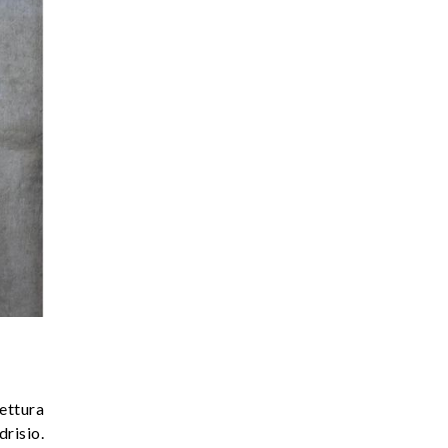
ettura
risio.