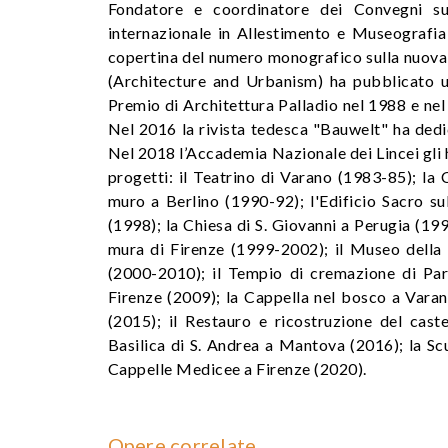
Fondatore e coordinatore dei Convegni sull
internazionale in Allestimento e Museografia
copertina del numero monografico sulla nuova 
(Architecture and Urbanism) ha pubblicato u
Premio di Architettura Palladio nel 1988 e nel 
Nel 2016 la rivista tedesca "Bauwelt" ha ded
Nel 2018 l’Accademia Nazionale dei Lincei gli ha
progetti: il Teatrino di Varano (1983-85); l
muro a Berlino (1990-92); l'Edificio Sacro s
(1998); la Chiesa di S. Giovanni a Perugia (199
mura di Firenze (1999-2002); il Museo della
(2000-2010); il Tempio di cremazione di Parm
Firenze (2009); la Cappella nel bosco a Varan
(2015); il Restauro e ricostruzione del cast
Basilica di S. Andrea a Mantova (2016); la S
Cappelle Medicee a Firenze (2020).
Opere correlate