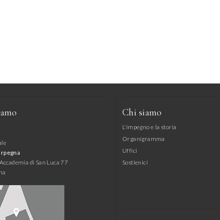
iamo
Chi siamo
L'impegno e la storia
Organigramma
ale
Uffici
arpegna
l'Accademia di San Luca 77
Sostienici
ma