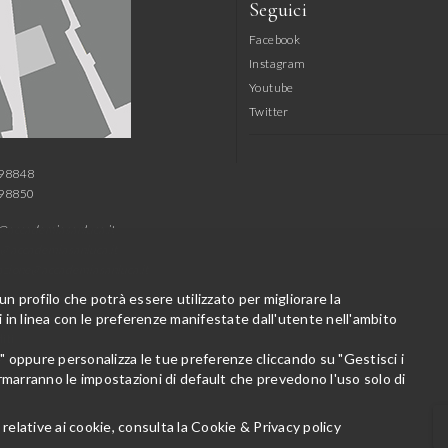
Seguici
Facebook
Instagram
Youtube
Twitter
798848
798850
@accademiasanluca.it
@accademiasanluca.it
azione@accademiasanluca.it
 un profilo che potrà essere utilizzato per migliorare la
in linea con le preferenze manifestate dall'utente nell'ambito
iti
o" oppure personalizza le tue preferenze cliccando su "Gestisci i
rmarranno le impostazioni di default che prevedono l'uso solo di
relative ai cookie, consulta la
Cookie & Privacy policy