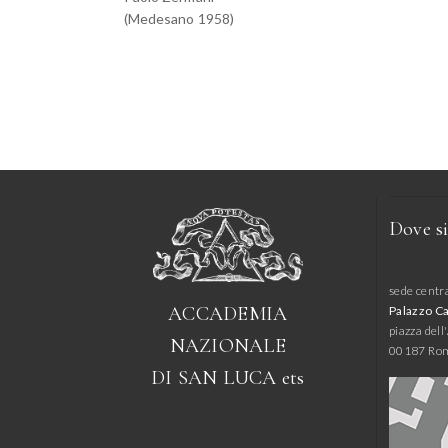
(Medesano 1958)
Dove s
sede centr
ACCADEMIA
Palazzo C
piazza del
NAZIONALE
00187 Ro
DI SAN LUCA
ets