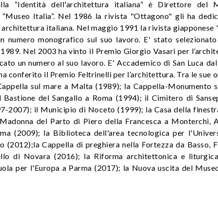
a “Identità dell'architettura italiana” è Direttore del 
 “Museo Italia”. Nel 1986 la rivista "Ottagono" gli ha dedic
architettura italiana. Nel maggio 1991 la rivista giapponese
n numero monografico sul suo lavoro. E' stato selezionato 
1989. Nel 2003 ha vinto il Premio Giorgio Vasari per l’archit
icato un numero al suo lavoro. E' Accademico di San Luca dal
 conferito il Premio Feltrinelli per l’architettura. Tra le sue 
a Cappella sul mare a Malta (1989); la Cappella-Monumento su
ul Bastione del Sangallo a Roma (1994); il Cimitero di Sanse
7-2007); il Municipio di Noceto (1999); la Casa della finestr
 Madonna del Parto di Piero della Francesca a Monterchi, 
a (2009); la Biblioteca dell'area tecnologica per l'Univers
o (2012);la Cappella di preghiera nella Fortezza da Basso, F
ello di Novara (2016); la Riforma architettonica e liturgica
cuola per l'Europa a Parma (2017); la Nuova uscita del Museo