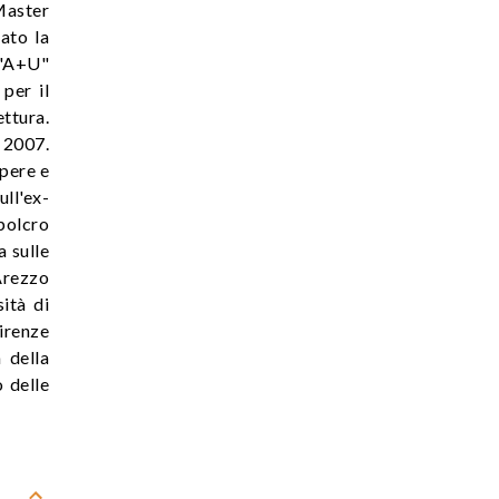
Master
ato la
 "A+U"
per il
ettura.
 2007.
opere e
ll'ex-
polcro
a sulle
Arezzo
ità di
irenze
 della
 delle