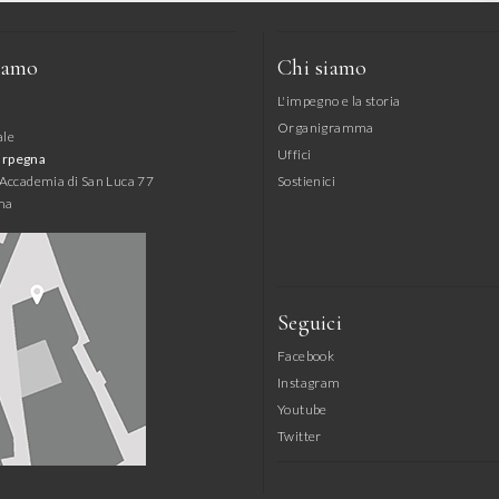
iamo
Chi siamo
L'impegno e la storia
Organigramma
ale
Uffici
arpegna
l'Accademia di San Luca 77
Sostienici
ma
Seguici
Facebook
Instagram
Youtube
Twitter