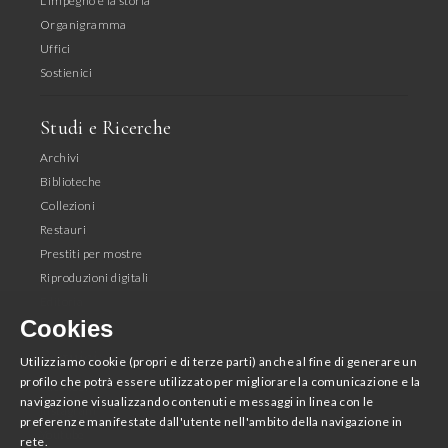
L'impegno e la storia
Organigramma
Uffici
Sostienici
Studi e Ricerche
Archivi
Biblioteche
Collezioni
Restauri
Prestiti per mostre
Riproduzioni digitali
Editoria
Cookies
Seguici
Utilizziamo cookie (propri e di terze parti) anche al fine di generare un
profilo che potrà essere utilizzato per migliorare la comunicazione e la
Facebook
navigazione visualizzando contenuti e messaggi in linea con le
Instagram
preferenze manifestate dall'utente nell'ambito della navigazione in
Youtube
rete.