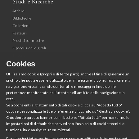
Studi e Ricerche
Archivi
Biblioteche
Collezioni
Restauri
Prestiti per mostre
Riproduzioni digitali
Editoria
Cookies
Seguici
Utilizziamo cookie (propri e di terze parti) anche al fine di generare un
profilo che potrà essere utilizzato per migliorare la comunicazione e la
Facebook
navigazione visualizzando contenuti e messaggi in linea con le
Instagram
preferenze manifestate dall'utente nell'ambito della navigazione in
Youtube
rete.
Twitter
Se acconsenti al trattamento di tali cookie clicca su "Accetta tutto"
oppure personalizza le tue preferenze cliccando su "Gestisci i cookie".
Chiudendo questo banner con il bottone "Rifiuta tutti" permarranno le
Scarica la App
impostazioni di default che prevedono l'uso solo di cookie tecnici di
funzionalità e analytics anonimizzati
Accademia Nazionale di San Luca
Per ulteriori informazioni anche su come modificare le impostazioni