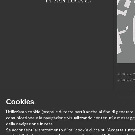
DI SAN LUCA
ets
+39.06.6
+39.06.6
segreteria
presidenza
Cookies
amministr
Utilizziamo cookie (propri e di terze parti) anche al fine di generare
comunicazione e la navigazione visualizzando contenuti e messaggi 
della navigazione in rete.
Area Stampa
Notizie
L'Accademia per tutti
Avvisi
Cred
Se acconsenti al trattamento di tali cookie clicca su "Accetta tutt