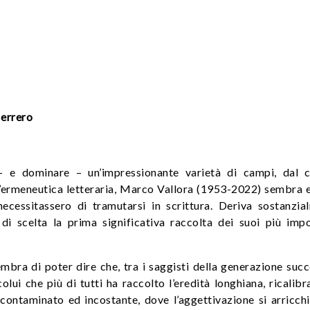
errero
e – e dominare – un’impressionante varietà di campi, dal 
a all’ermeneutica letteraria, Marco Vallora (1953-2022) sembra 
ecessitassero di tramutarsi in scrittura. Deriva sostanzia
o di scelta la prima significativa raccolta dei suoi più impo
embra di poter dire che, tra i saggisti della generazione suc
lui che più di tutti ha raccolto l’eredità longhiana, ricalib
 contaminato ed incostante, dove l’aggettivazione si arricchi