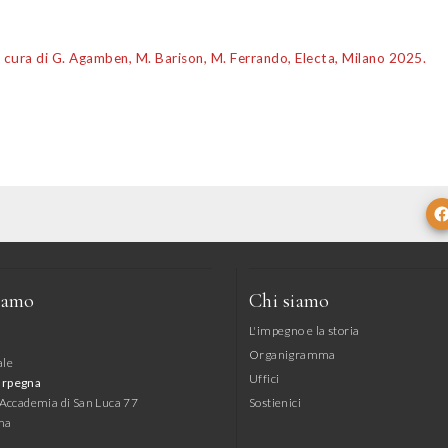
a cura di G. Agamben, M. Barison, M. Ferrando, Electa, Milano 2025.
iamo
Chi siamo
L'impegno e la storia
Organigramma
ale
Uffici
arpegna
l'Accademia di San Luca 77
Sostienici
ma