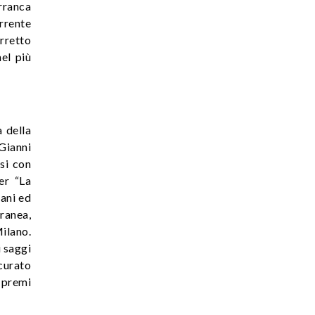
rranca
orrente
rretto
el più
a della
 Gianni
si con
per “La
iani ed
oranea,
ilano.
i saggi
 curato
 premi