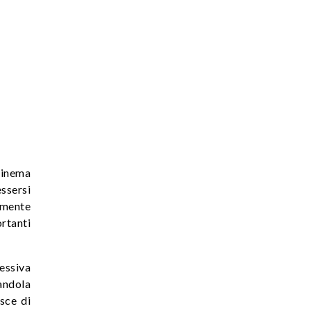
cinema
essersi
lmente
rtanti
cessiva
randola
sce di