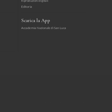
Riproduzioni digitali
Editoria
Scarica la App
Accademia Nazionale di San Luca
© 2022-2026 ACCADEMIA NAZIONALE DI SAN LUCA ets