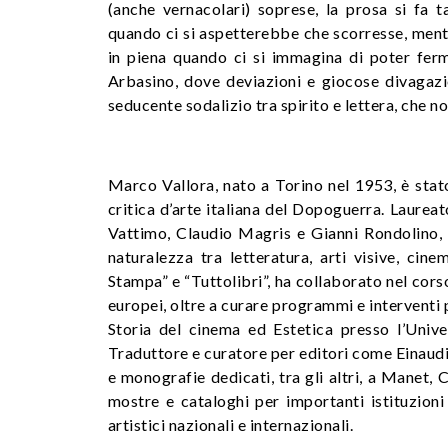
(anche vernacolari) soprese, la prosa si fa 
quando ci si aspetterebbe che scorresse, mentr
in piena quando ci si immagina di poter ferm
Arbasino, dove deviazioni e giocose divagazio
seducente sodalizio tra spirito e lettera, che non
Marco Vallora, nato a Torino nel 1953, è stato
critica d’arte italiana del Dopoguerra. Laureat
Vattimo, Claudio Magris e Gianni Rondolino, 
naturalezza tra letteratura, arti visive, cine
Stampa” e “Tuttolibri”, ha collaborato nel corso 
europei, oltre a curare programmi e interventi 
Storia del cinema ed Estetica presso l’Unive
Traduttore e curatore per editori come Einaudi
e monografie dedicati, tra gli altri, a Manet, 
mostre e cataloghi per importanti istituzioni
artistici nazionali e internazionali.