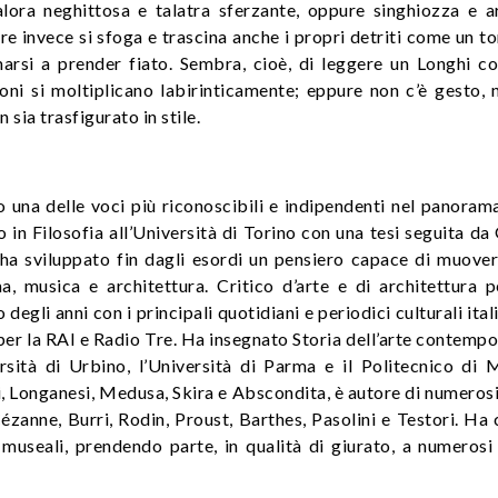
talora neghittosa e talatra sferzante, oppure singhiozza e a
e invece si sfoga e trascina anche i propri detriti come un t
arsi a prender fiato. Sembra, cioè, di leggere un Longhi co
ni si moltiplicano labirinticamente; eppure non c’è gesto, n
 sia trasfigurato in stile.
 una delle voci più riconoscibili e indipendenti nel panoram
o in Filosofia all’Università di Torino con una tesi seguita da
ha sviluppato fin dagli esordi un pensiero capace di muover
ma, musica e architettura. Critico d’arte e di architettura 
degli anni con i principali quotidiani e periodici culturali ital
per la RAI e Radio Tre. Ha insegnato Storia dell’arte contemp
rsità di Urbino, l’Università di Parma e il Politecnico di M
, Longanesi, Medusa, Skira e Abscondita, è autore di numeros
Cézanne, Burri, Rodin, Proust, Barthes, Pasolini e Testori. Ha
 museali, prendendo parte, in qualità di giurato, a numerosi