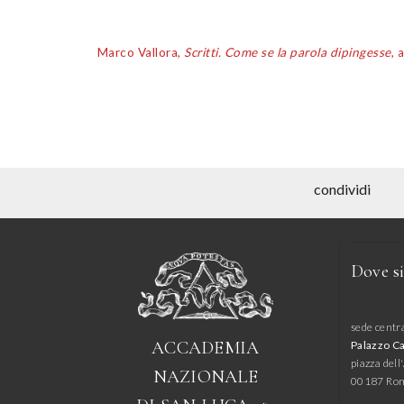
Marco Vallora,
Scritti. Come se la parola dipingesse
, 
condividi
Dove s
sede centr
ACCADEMIA
Palazzo C
piazza del
NAZIONALE
00187 Ro