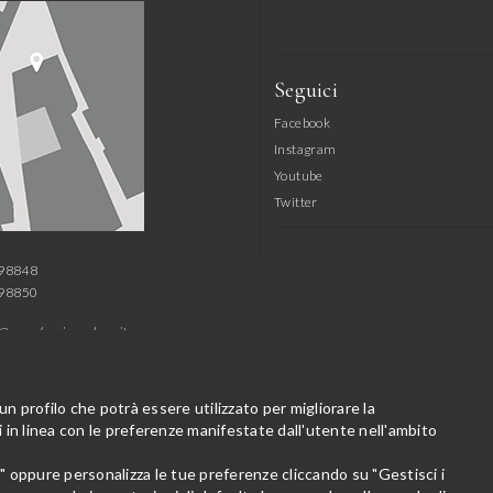
Seguici
Facebook
Instagram
Youtube
Twitter
798848
798850
@accademiasanluca.it
@accademiasanluca.it
azione@accademiasanluca.it
 un profilo che potrà essere utilizzato per migliorare la
in linea con le preferenze manifestate dall'utente nell'ambito
iti
o" oppure personalizza le tue preferenze cliccando su "Gestisci i