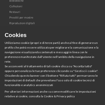
Biblioteche
Collezioni
Restauri
Prestiti per mostre
Riproduzioni digitali
Editoria
Cookies
Seguici
Utilizziamo cookie (propri e di terze parti) anche al fine di generare un
profilo che potrà essere utilizzato per migliorare la comunicazione e la
Facebook
navigazione visualizzando contenuti e messaggi in linea con le
Instagram
preferenze manifestate dall'utente nell'ambito della navigazione in
Youtube
rete.
Twitter
Se acconsenti al trattamento di tali cookie clicca su "Accetta tutto"
oppure personalizza le tue preferenze cliccando su "Gestisci i cookie".
Chiudendo questo banner con il bottone "Rifiuta tutti" permarranno le
Scarica la App
impostazioni di default che prevedono l'uso solo di cookie tecnici di
funzionalità e analytics anonimizzati
Accademia Nazionale di San Luca
Per ulteriori informazioni anche su come modificare le impostazioni
relative ai cookie, consulta la
Cookie & Privacy policy