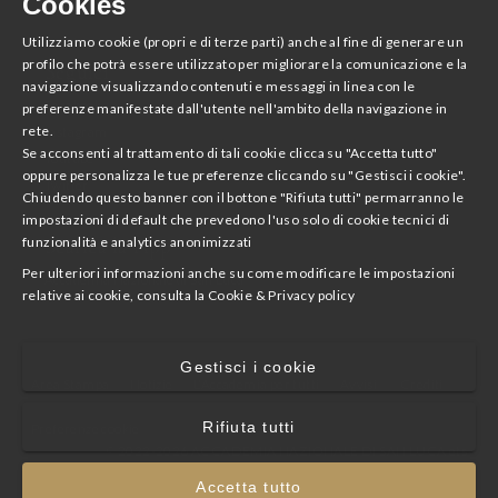
Cookies
Editoria
Utilizziamo cookie (propri e di terze parti) anche al fine di generare un
profilo che potrà essere utilizzato per migliorare la comunicazione e la
Seguici
navigazione visualizzando contenuti e messaggi in linea con le
Facebook
preferenze manifestate dall'utente nell'ambito della navigazione in
rete.
Instagram
Se acconsenti al trattamento di tali cookie clicca su "Accetta tutto"
Youtube
oppure personalizza le tue preferenze cliccando su "Gestisci i cookie".
Twitter
Chiudendo questo banner con il bottone "Rifiuta tutti" permarranno le
impostazioni di default che prevedono l'uso solo di cookie tecnici di
funzionalità e analytics anonimizzati
Scarica la App
Per ulteriori informazioni anche su come modificare le impostazioni
Accademia Nazionale di San Luca
relative ai cookie, consulta la
Cookie & Privacy policy
Gestisci i cookie
Area Stampa
Notizie
L'Accademia per tutti
Avvisi
Crediti
Rifiuta tutti
Preferenze cookie
© 2022-2026 ACCADEMIA NAZIONALE DI SAN LUCA ets
Accetta tutto