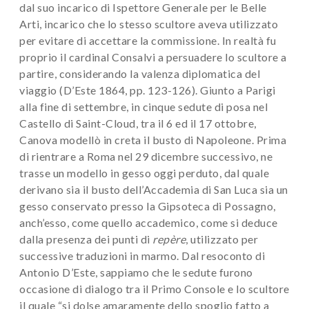
dal suo incarico di Ispettore Generale per le Belle
Arti, incarico che lo stesso scultore aveva utilizzato
per evitare di accettare la commissione. In realtà fu
proprio il cardinal Consalvi a persuadere lo scultore a
partire, considerando la valenza diplomatica del
viaggio (D’Este 1864, pp. 123-126). Giunto a Parigi
alla fine di settembre, in cinque sedute di posa nel
Castello di Saint-Cloud, tra il 6 ed il 17 ottobre,
Canova modellò in creta il busto di Napoleone. Prima
di rientrare a Roma nel 29 dicembre successivo, ne
trasse un modello in gesso oggi perduto, dal quale
derivano sia il busto dell’Accademia di San Luca sia un
gesso conservato presso la Gipsoteca di Possagno,
anch’esso, come quello accademico, come si deduce
dalla presenza dei punti di
repère
, utilizzato per
successive traduzioni in marmo. Dal resoconto di
Antonio D’Este, sappiamo che le sedute furono
occasione di dialogo tra il Primo Console e lo scultore
il quale “si dolse amaramente dello spoglio fatto a