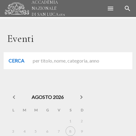
ACCADEMIA
NAZIONALE
DI SAN LUCA
ets
Eventi
CERCA
AGOSTO 2026
L
M
M
G
V
S
D
1
2
3
4
5
6
7
8
9