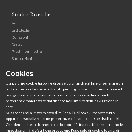
Studi e Ricerche
Archivi
Biblioteche
Collezioni
Restauri
Prestiti per mostre
Riproduzioni digitali
Editoria
Cookies
Seguici
Utilizziamo cookie (propri e di terze parti) anche al fine di generare un
profilo che potrà essere utilizzato per migliorare la comunicazione e la
Facebook
navigazione visualizzando contenuti e messaggi in linea con le
Instagram
preferenze manifestate dall'utente nell'ambito della navigazione in
Youtube
rete.
Twitter
Se acconsenti al trattamento di tali cookie clicca su "Accetta tutto"
oppure personalizza le tue preferenze cliccando su "Gestisci i cookie".
Chiudendo questo banner con il bottone "Rifiuta tutti" permarranno le
Scarica la App
impostazioni di default che prevedono l'uso solo di cookie tecnici di